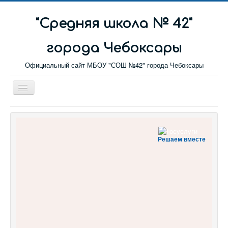
"Cредняя школа № 42"
города Чебоксары
Официальный сайт МБОУ "СОШ №42" города Чебоксары
Toggle
Navigation
Главная
Новости
Решаем вместе
Сетевой город
Обратная связь