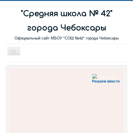
"Cредняя школа № 42"
города Чебоксары
Официальный сайт МБОУ "СОШ №42" города Чебоксары
Toggle
Navigation
Главная
Новости
Решаем вместе
Сетевой город
Обратная связь