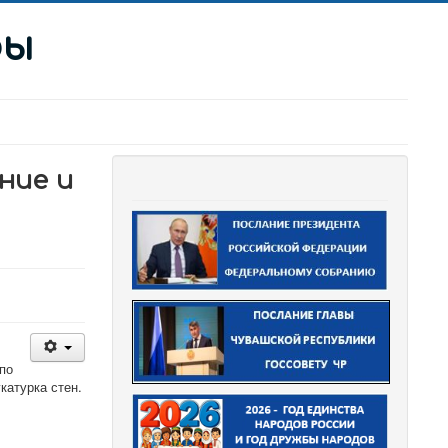
ры
ние и
по
катурка стен.