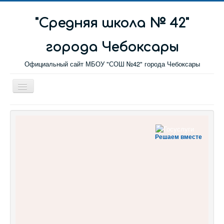
"Cредняя школа № 42"
города Чебоксары
Официальный сайт МБОУ "СОШ №42" города Чебоксары
Toggle
Navigation
Главная
Новости
Решаем вместе
Сетевой город
Обратная связь