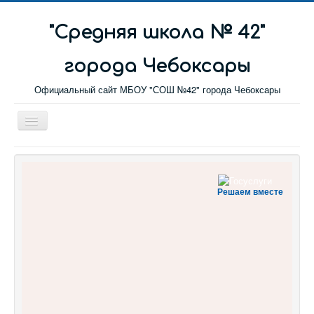
"Cредняя школа № 42"
города Чебоксары
Официальный сайт МБОУ "СОШ №42" города Чебоксары
Toggle
Navigation
Главная
Новости
Решаем вместе
Сетевой город
Обратная связь