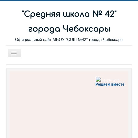
"Cредняя школа № 42"
города Чебоксары
Официальный сайт МБОУ "СОШ №42" города Чебоксары
Toggle
Navigation
Главная
Новости
Решаем вместе
Сетевой город
Обратная связь