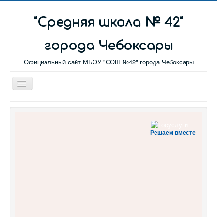
"Cредняя школа № 42"
города Чебоксары
Официальный сайт МБОУ "СОШ №42" города Чебоксары
Toggle
Navigation
Главная
Новости
Решаем вместе
Сетевой город
Обратная связь