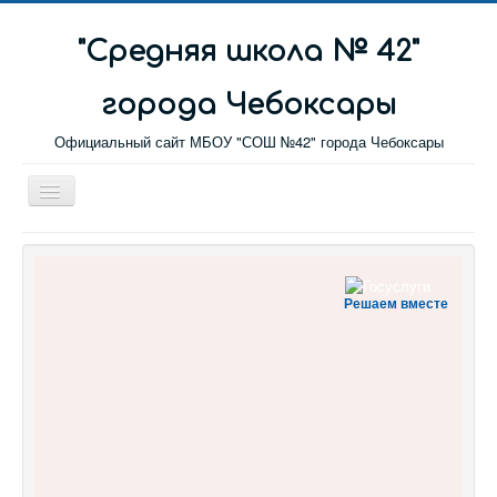
"Cредняя школа № 42"
города Чебоксары
Официальный сайт МБОУ "СОШ №42" города Чебоксары
Toggle
Navigation
Главная
Новости
Решаем вместе
Сетевой город
Обратная связь