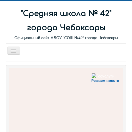
"Cредняя школа № 42"
города Чебоксары
Официальный сайт МБОУ "СОШ №42" города Чебоксары
Toggle
Navigation
Главная
Новости
Решаем вместе
Сетевой город
Обратная связь